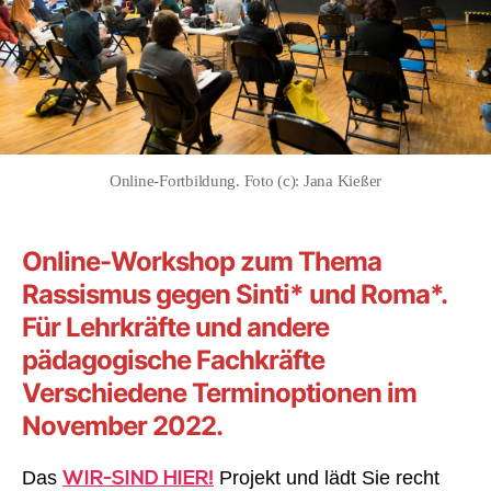
Online-Fortbildung. Foto (c): Jana Kießer
Online-Workshop zum Thema
Rassismus gegen Sinti* und Roma*.
Für Lehrkräfte und andere
pädagogische Fachkräfte
Verschiedene Terminoptionen im
November 2022.
WIR-SIND HIER!
Das
Projekt und lädt Sie recht