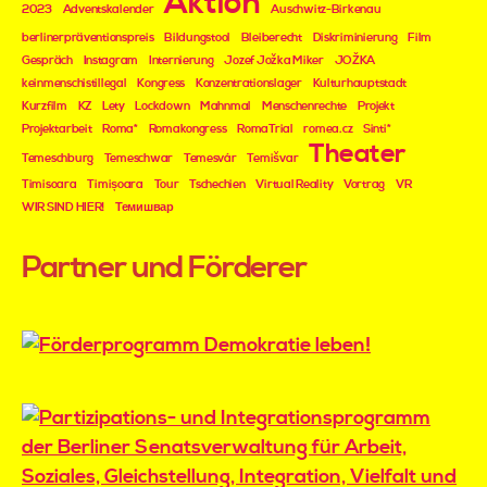
Aktion
2023
Adventskalender
Auschwitz-Birkenau
berlinerpräventionspreis
Bildungstool
Bleiberecht
Diskriminierung
Film
Gespräch
Instagram
Internierung
Jozef Jožka Miker
JOŽKA
keinmenschistillegal
Kongress
Konzentrationslager
Kulturhauptstadt
Kurzfilm
KZ
Lety
Lockdown
Mahnmal
Menschenrechte
Projekt
Projektarbeit
Roma*
Romakongress
RomaTrial
romea.cz
Sinti*
Theater
Temeschburg
Temeschwar
Temesvár
Temišvar
Timisoara
Timișoara
Tour
Tschechien
Virtual Reality
Vortrag
VR
WIR SIND HIER!
Темишвар
Partner und Förderer