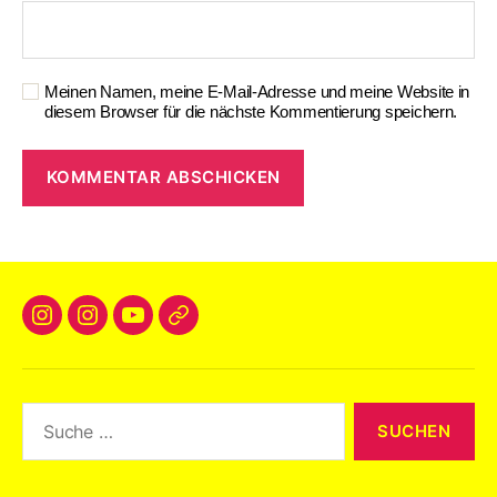
Meinen Namen, meine E-Mail-Adresse und meine Website in
diesem Browser für die nächste Kommentierung speichern.
A
l
t
e
r
n
a
t
i
v
e
: