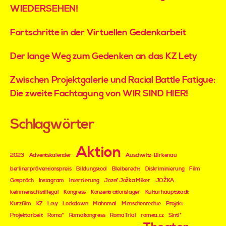
WIEDERSEHEN!
Fortschritte in der Virtuellen Gedenkarbeit
Der lange Weg zum Gedenken an das KZ Lety
Zwischen Projektgalerie und Racial Battle Fatigue:
Die zweite Fachtagung von WIR SIND HIER!
Schlagwörter
Aktion
2023
Adventskalender
Auschwitz-Birkenau
berlinerpräventionspreis
Bildungstool
Bleiberecht
Diskriminierung
Film
Gespräch
Instagram
Internierung
Jozef Jožka Miker
JOŽKA
keinmenschistillegal
Kongress
Konzentrationslager
Kulturhauptstadt
Kurzfilm
KZ
Lety
Lockdown
Mahnmal
Menschenrechte
Projekt
Projektarbeit
Roma*
Romakongress
RomaTrial
romea.cz
Sinti*