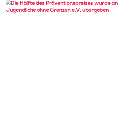
A
d
mi
n