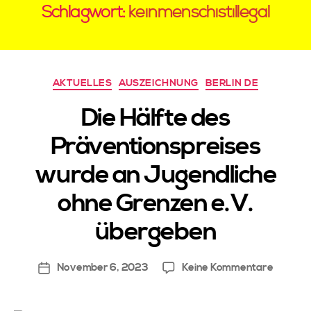
Schlagwort:
keinmenschistillegal
AKTUELLES
AUSZEICHNUNG
BERLIN DE
Die Hälfte des
Präventionspreises
V
wurde an Jugendliche
o
n
ohne Grenzen e.V.
W
ir
übergeben
Si
n
November 6, 2023
Keine Kommentare
d
Hi
er