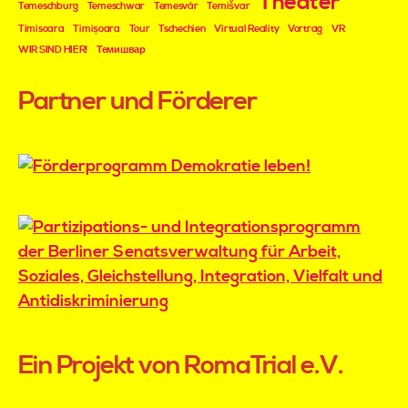
Theater
Temeschburg
Temeschwar
Temesvár
Temišvar
Timisoara
Timișoara
Tour
Tschechien
Virtual Reality
Vortrag
VR
WIR SIND HIER!
Темишвар
Partner und Förderer
Ein Projekt von RomaTrial e.V.