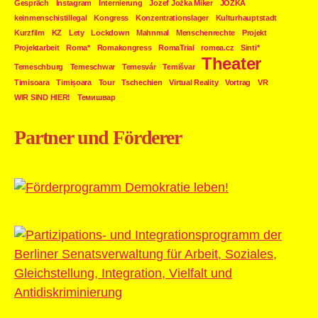
Gespräch
Instagram
Internierung
Jozef Jožka Miker
JOŽKA
keinmenschistillegal
Kongress
Konzentrationslager
Kulturhauptstadt
Kurzfilm
KZ
Lety
Lockdown
Mahnmal
Menschenrechte
Projekt
Projektarbeit
Roma*
Romakongress
RomaTrial
romea.cz
Sinti*
Theater
Temeschburg
Temeschwar
Temesvár
Temišvar
Timisoara
Timișoara
Tour
Tschechien
Virtual Reality
Vortrag
VR
WIR SIND HIER!
Темишвар
Partner und Förderer