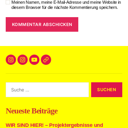
Meinen Namen, meine E-Mail-Adresse und meine Website in
diesem Browser für die nächste Kommentierung speichern.
A
l
t
e
r
n
a
t
i
v
e
:
Neueste Beiträge
WIR SIND HIER! – Projektergebnisse und