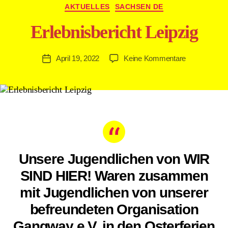
n
AKTUELLES
SACHSEN DE
W
ir
Erlebnisbericht Leipzig
Si
n
April 19, 2022
Keine Kommentare
d
Hi
er
A
d
m
in
Unsere Jugendlichen von WIR
SIND HIER! Waren zusammen
mit Jugendlichen von unserer
befreundeten Organisation
Gangway e.V. in den Osterferien