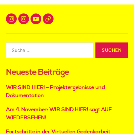
l
t
e
r
n
a
t
i
v
e
:
Neueste Beiträge
WIR SIND HIER! – Projektergebnisse und
Dokumentation
Am 4. November: WIR SIND HIER! sagt AUF
WIEDERSEHEN!
Fortschritte in der Virtuellen Gedenkarbeit