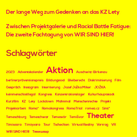
Der lange Weg zum Gedenken an das KZ Lety
Zwischen Projektgalerie und Racial Battle Fatigue:
Die zweite Fachtagung von WIR SIND HIER!
Schlagwörter
Aktion
2023
Adventskalender
Auschwitz-Birkenau
berlinerpräventionspreis
Bildungstool
Bleiberecht
Diskriminierung
Film
Gespräch
Instagram
Internierung
Jozef Jožka Miker
JOŽKA
keinmenschistillegal
Kongress
Konzentrationslager
Kulturhauptstadt
Kurzfilm
KZ
Lety
Lockdown
Mahnmal
Menschenrechte
Projekt
Projektarbeit
Roma*
Romakongress
RomaTrial
romea.cz
Sinti*
Theater
Temeschburg
Temeschwar
Temesvár
Temišvar
Timisoara
Timișoara
Tour
Tschechien
Virtual Reality
Vortrag
VR
WIR SIND HIER!
Темишвар