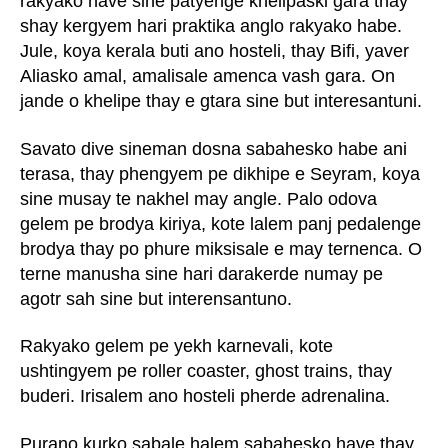
rakyako have sine patyenge khelipaski gara thay
shay kergyem hari praktika anglo rakyako habe.
Jule, koya kerala buti ano hosteli, thay Bifi, yaver
Aliasko amal, amalisale amenca vash gara. On
jande o khelipe thay e gtara sine but interesantuni.
Savato dive sineman dosna sabahesko habe ani
terasa, thay phengyem pe dikhipe e Seyram, koya
sine musay te nakhel may angle. Palo odova
gelem pe brodya kiriya, kote lalem panj pedalenge
brodya thay po phure miksisale e may ternenca. O
terne manusha sine hari darakerde numay pe
agotr sah sine but interensantuno.
Rakyako gelem pe yekh karnevali, kote
ushtingyem pe roller coaster, ghost trains, thay
buderi. Irisalem ano hosteli pherde adrenalina.
Purano kurko sabale halem sabahesko have thay