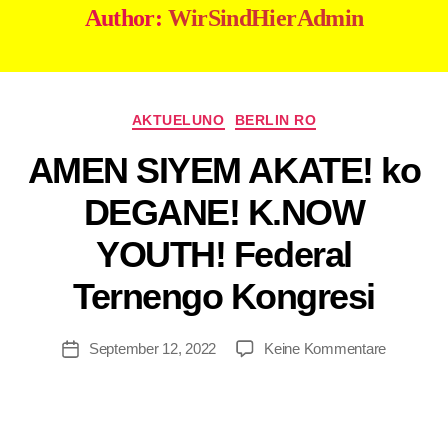
Author:
WirSindHierAdmin
AKTUELUNO
BERLIN RO
AMEN SIYEM AKATE! ko
DEGANE! K.NOW
B
y
YOUTH! Federal
W
ir
Ternengo Kongresi
Si
n
d
September 12, 2022
Keine Kommentare
Hi
er
A
d