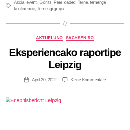
Akcia
eventi
Görlitz
Peer loaded
Terne
ternenge
,
,
,
,
,
konferencie
Ternengi grupa
,
AKTUELUNO
SACHSEN RO
B
y
Eksperiencako raportipe
W
ir
Leipzig
Si
n
d
April 20, 2022
Keine Kommentare
Hi
er
A
d
m
in