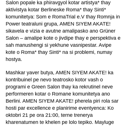
Salon popale ka phiravgyol kotar artistya* thay
aktivistya kotar Berlineske Roma* thay Sinti*
komunitetya: Som e RomaTrial e.V thay Romnja in
Power teatraluni grupa, AMEN SIYEM AKATE!
sikavela e vizia e avutne amalipasko ano Grüner
Salon – amalipe kote o jivdipe thay e perspektiva e
sah manushengi si yekhune vasnipestar. Avipe
kote o Roma* thay Sinti* na si problemi, numay
hostya.
Mashkar yaver butya, AMEN SIYEM AKATE! ka
kontribuinel pe nevo teatrosko kotor vash o
programi e Green Salon thay ka rekrutinel neve
performeren kotar o Romane komunitetya ano
Berlini. AMEN SIYEM AKATE! pherela piri rola sar
hosti par excellence e planirime eventyenca: Ko
oktobri 21 pe ora 21:00, terne trenerya
kharenatumen te khelen pe lolo tepiko. Mayluge