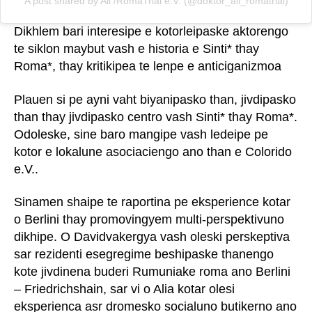
A post shared by Ali /RomaTrial e.V. (@doktor_ali_romatrial)
Dikhlem bari interesipe e kotorleipaske aktorengo
te siklon maybut vash e historia e Sinti* thay
Roma*, thay kritikipea te lenpe e anticiganizmoa
Plauen si pe ayni vaht biyanipasko than, jivdipasko
than thay jivdipasko centro vash Sinti* thay Roma*.
Odoleske, sine baro mangipe vash ledeipe pe
kotor e lokalune asociaciengo ano than e Colorido
e.V..
Sinamen shaipe te raportina pe eksperience kotar
o Berlini thay promovingyem multi-perspektivuno
dikhipe. O Davidvakergya vash oleski perskeptiva
sar rezidenti esegregime beshipaske thanengo
kote jivdinena buderi Rumuniake roma ano Berlini
– Friedrichshain, sar vi o Alia kotar olesi
eksperienca asr dromesko socialuno butikerno ano