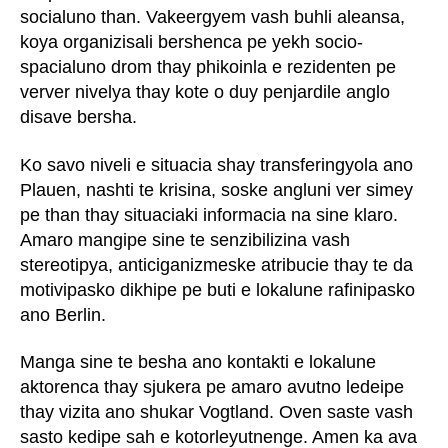
socialuno than. Vakeergyem vash buhli aleansa,
koya organizisali bershenca pe yekh socio-
spacialuno drom thay phikoinla e rezidenten pe
verver nivelya thay kote o duy penjardile anglo
disave bersha.
Ko savo niveli e situacia shay transferingyola ano
Plauen, nashti te krisina, soske angluni ver simey
pe than thay situaciaki informacia na sine klaro.
Amaro mangipe sine te senzibilizina vash
stereotipya, anticiganizmeske atribucie thay te da
motivipasko dikhipe pe buti e lokalune rafinipasko
ano Berlin.
Manga sine te besha ano kontakti e lokalune
aktorenca thay sjukera pe amaro avutno ledeipe
thay vizita ano shukar Vogtland. Oven saste vash
sasto kedipe sah e kotorleyutnenge. Amen ka ava