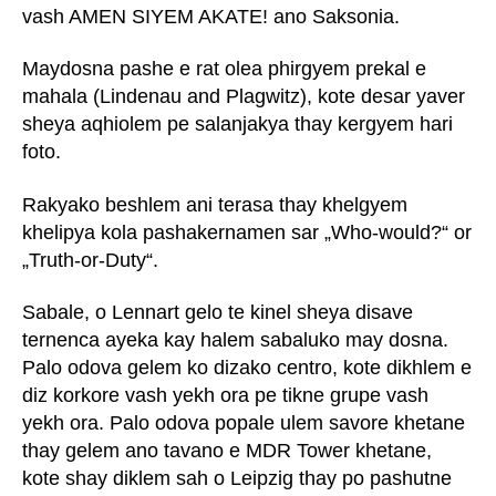
vash AMEN SIYEM AKATE! ano Saksonia.
Maydosna pashe e rat olea phirgyem prekal e
mahala (Lindenau and Plagwitz), kote desar yaver
sheya aqhiolem pe salanjakya thay kergyem hari
foto.
Rakyako beshlem ani terasa thay khelgyem
khelipya kola pashakernamen sar „Who-would?“ or
„Truth-or-Duty“.
Sabale, o Lennart gelo te kinel sheya disave
ternenca ayeka kay halem sabaluko may dosna.
Palo odova gelem ko dizako centro, kote dikhlem e
diz korkore vash yekh ora pe tikne grupe vash
yekh ora. Palo odova popale ulem savore khetane
thay gelem ano tavano e MDR Tower khetane,
kote shay diklem sah o Leipzig thay po pashutne