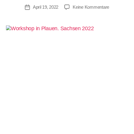
d
April 19, 2022
Keine Kommentare
Hi
er
A
d
m
in