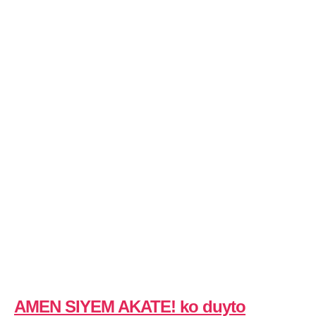
m
in
AMEN SIYEM AKATE! ko duyto