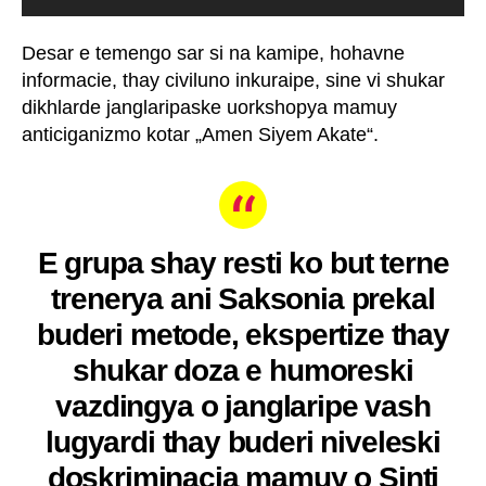
Desar e temengo sar si na kamipe, hohavne
informacie, thay civiluno inkuraipe, sine vi shukar
dikhlarde janglaripaske uorkshopya mamuy
anticiganizmo kotar „Amen Siyem Akate“.
E grupa shay resti ko but terne
trenerya ani Saksonia prekal
buderi metode, ekspertize thay
shukar doza e humoreski
vazdingya o janglaripe vash
lugyardi thay buderi niveleski
doskriminacia mamuy o Sinti