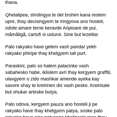
thana.
Qhelalipea, shrdingya te del brshim kana reslem
upre, thay decisingyem te iringyova ano hosteli,
odote amare terne keravde Aripioare de pui,
mămăligă, cartofi si usturoi. Sine but lezetlia!
Palo rakyako have gelem vash pandar yekh
rakyako phiripe thay khelgyem tali purt.
Paraskini, palo so halem palacinke vash
sabahesko habe, iklislem avri thay kergyem graffiti,
ulavgyem o zido mashkar amende ayeka kay
savore shay te kreirinen dis vash peske. Kreirisale
but shukar arteske butya.
Palo odova, kergyem pauza ano hosteli ji pe
rakyako have thay khelgyem patya, soske palo