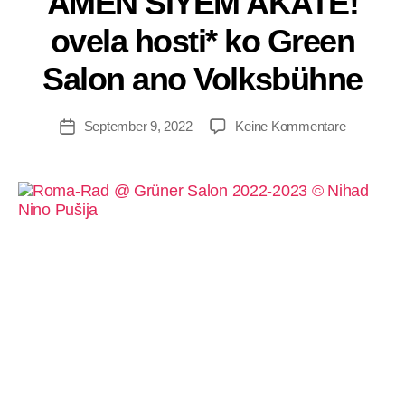
AMEN SIYEM AKATE!
y
ovela hosti* ko Green
W
ir
Salon ano Volksbühne
Si
n
d
September 9, 2022
Keine Kommentare
Hi
er
A
d
m
in