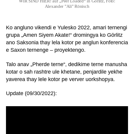
WIR SIND HIER! auf „Peer Loaded“ in Görlitz, Foto:
Alexander "Ali" Rönisch
Ko angluno vikendi e Yulesko 2022, amari ternengi
grupa „Amen Siyem Akate!“ dromingya ko Görlitz
ano Saksonia thay lela kotor pe anglun konferencia
e Saxon ternenge – proyektengo.
Talo anav „Pherde terne“, dedikime terne manusha
kotar o sah rashtre ule khetane, penjardile yekhe
yaverea thay lele kotor pe verver uorkshopya.
Update (09/30/2022):