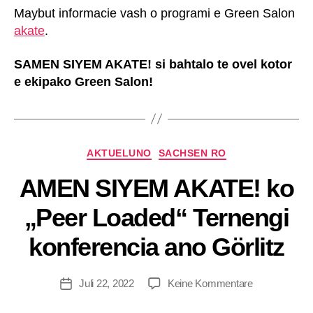
Maybut informacie vash o programi e Green Salon
akate
.
SAMEN SIYEM AKATE! si bahtalo te ovel kotor
e ekipako Green Salon!
AKTUELUNO
SACHSEN RO
AMEN SIYEM AKATE! ko
B
y
„Peer Loaded“ Ternengi
W
ir
konferencia ano Görlitz
Si
n
d
Juli 22, 2022
Keine Kommentare
Hi
er