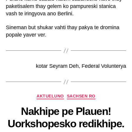
paketisalem thay gelem ko pampureski stanica
vash te iringyova ano Berlini.
Sineman but shukar vahti thay pakya te dromina
popale yaver ver.
kotar Seyram Deh, Federal Volunterya
AKTUELUNO
SACHSEN RO
B
y
Nakhipe pe Plauen!
W
ir
Uorkshopesko redikhipe.
Si
n