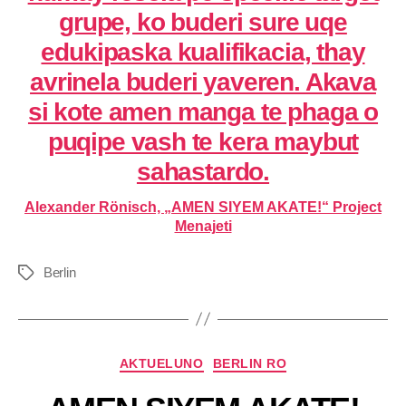
grupe, ko buderi sure uqe
edukipaska kualifikacia, thay
avrinela buderi yaveren. Akava
si kote amen manga te phaga o
puqipe vash te kera maybut
sahastardo.
Alexander Rönisch, „AMEN SIYEM AKATE!“ Project
Menajeti
Berlin
AKTUELUNO
BERLIN RO
B