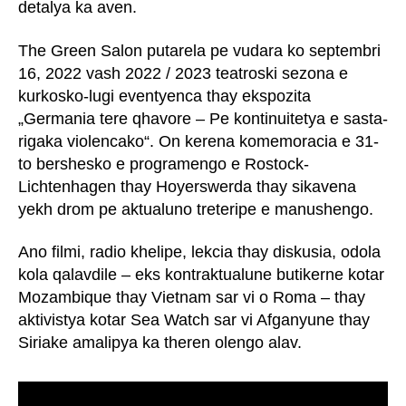
detalya ka aven.
The Green Salon putarela pe vudara ko septembri
16, 2022 vash 2022 / 2023 teatroski sezona e
kurkosko-lugi eventyenca thay ekspozita
„Germania tere qhavore – Pe kontinuitetya e sasta-
rigaka violencako“. On kerena komemoracia e 31-
to bershesko e programengo e Rostock-
Lichtenhagen thay Hoyerswerda thay sikavena
yekh drom pe aktualuno treteripe e manushengo.
Ano filmi, radio khelipe, lekcia thay diskusia, odola
kola qalavdile – eks kontraktualune butikerne kotar
Mozambique thay Vietnam sar vi o Roma – thay
aktivistya kotar Sea Watch sar vi Afganyune thay
Siriake amalipya ka theren olengo alav.