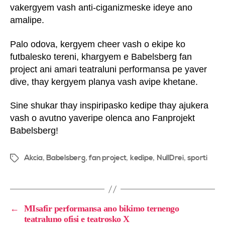
vakergyem vash anti-ciganizmeske ideye ano
amalipe.
Palo odova, kergyem cheer vash o ekipe ko
futbalesko tereni, khargyem e Babelsberg fan
project ani amari teatraluni performansa pe yaver
dive, thay kergyem planya vash avipe khetane.
Sine shukar thay inspiripasko kedipe thay ajukera
vash o avutno yaveripe olenca ano Fanprojekt
Babelsberg!
Akcia
Babelsberg
fan project
kedipe
NullDrei
sporti
,
,
,
,
,
←
MIsafir performansa ano bikimo ternengo
teatraluno ofisi e teatrosko X