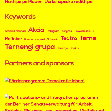
Nakhipe pe Plauen! Uorkshopesko redikhipe.
Keywords
Akcia
Advent kalendari
Instagram
Kongresi
Proyekteski buti
Terne
Teatro
Rafinipe
Romano kongresi
Saksonia
Ternengi grupa
Treningo
Youths
Partners and sponsors