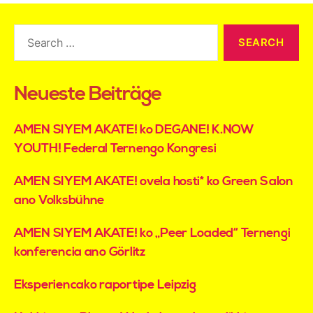
l
t
e
r
n
a
t
Neueste Beiträge
i
v
e
:
AMEN SIYEM AKATE! ko DEGANE! K.NOW
YOUTH! Federal Ternengo Kongresi
AMEN SIYEM AKATE! ovela hosti* ko Green Salon
ano Volksbühne
AMEN SIYEM AKATE! ko „Peer Loaded“ Ternengi
konferencia ano Görlitz
Eksperiencako raportipe Leipzig