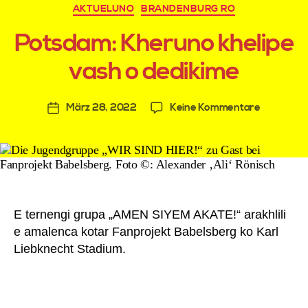
B
AKTUELUNO
BRANDENBURG RO
y
Potsdam: Kheruno khelipe
W
ir
vash o dedikime
Si
n
d
März 28, 2022
Keine Kommentare
Hi
er
A
d
mi
n
E ternengi grupa „AMEN SIYEM AKATE!“ arakhlili
e amalenca kotar Fanprojekt Babelsberg ko Karl
Liebknecht Stadium.